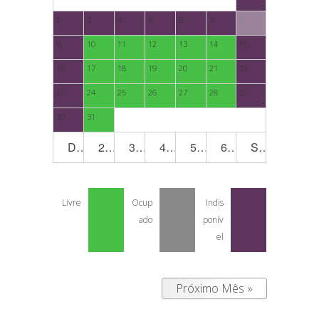
2
3
4
5
6
7
8
9
10
11
12
13
14
15
16
17
18
19
20
21
22
23
24
25
26
27
28
29
30
31
Dom
2ª
3ª
4ª
5ª
6ª
Sáb
Livre
Ocup
Indis
ado
ponív
el
Próximo Mês »