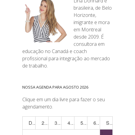
Lina Donnard é
brasileira, de Belo
Horizonte,
imigrante e mora
em Montreal
desde 2009. É
consultora em
educação no Canadá e coach
profissional para integração ao mercado
de trabalho.
NOSSA AGENDA PARA AGOSTO 2026
Clique em um dia livre para fazer o seu
agendamento.
Dom
2ª
3ª
4ª
5ª
6ª
Sáb
1