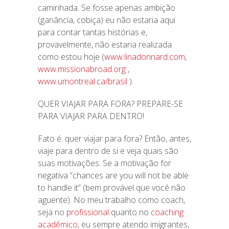
caminhada. Se fosse apenas ambição
(ganância, cobiça) eu não estaria aqui
para contar tantas histórias e,
provavelmente, não estaria realizada
como estou hoje (
www.linadonnard.com
,
www.missionabroad.org
,
www.umontreal.ca/brasil
).
QUER VIAJAR PARA FORA? PREPARE-SE
PARA VIAJAR PARA DENTRO!
Fato é: quer viajar para fora? Então, antes,
viaje para dentro de si e veja quais são
suas motivações. Se a motivação for
negativa “chances are you will not be able
to handle it” (bem provável que você não
aguente). No meu trabalho como coach,
seja no
profissional
quanto no
coaching
acadêmico
, eu sempre atendo imigrantes,