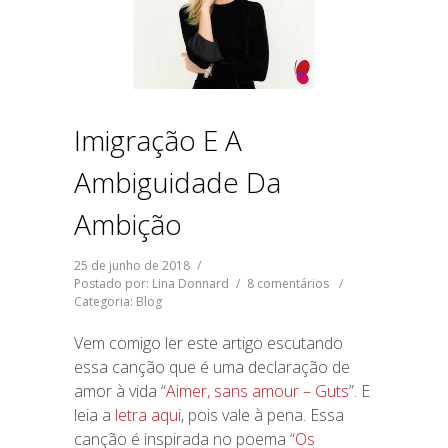
Imigração E A
Ambiguidade Da
Ambição
25 de junho de 2018
/
Postado por: Lina Donnard
/
8 comentários
/
Categoria:
Blog
Vem comigo ler este artigo escutando
essa canção que é uma declaração de
amor à vida “
Aimer, sans amour – Guts
”. E
leia a
letra aqui
, pois vale à pena. Essa
canção é inspirada no poema “
Os