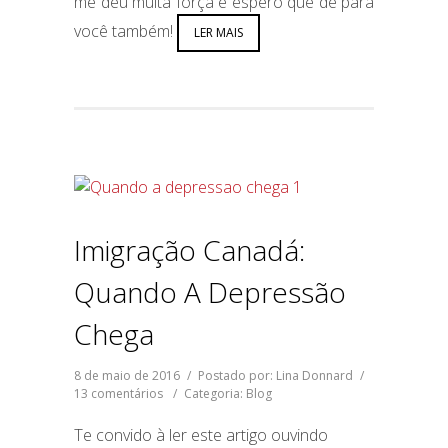
me deu muita força e espero que dê para
você também!
LER MAIS
Imigração Canadá:
Quando A Depressão
Chega
8 de maio de 2016
/
Postado por: Lina Donnard
/
13 comentários
/
Categoria:
Blog
Te convido à ler este artigo ouvindo