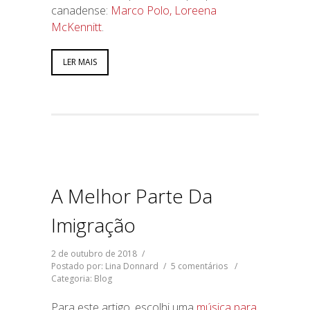
canadense:
Marco Polo, Loreena
McKennitt
.
LER MAIS
A Melhor Parte Da
Imigração
2 de outubro de 2018
/
Postado por: Lina Donnard
/
5 comentários
/
Categoria:
Blog
Para este artigo, escolhi uma
música para