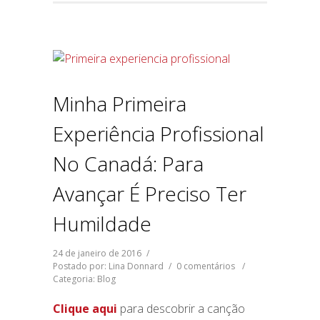
Minha Primeira
Experiência Profissional
No Canadá: Para
Avançar É Preciso Ter
Humildade
24 de janeiro de 2016
/
Postado por: Lina Donnard
/
0 comentários
/
Categoria:
Blog
Clique aqui
para descobrir a canção